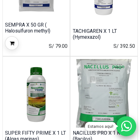
SEMPRA X 50 GR (
Halosulfuron methyl)
TACHIGAREN X 1 LT
(Hymexazol)
S/
79.00
S/
392.50
Estamos aquí!
SUPER FIFTY PRIME X 1 LT
NACILLUS PRO X 1 KG
(Algas marinas)
(Bacilos)