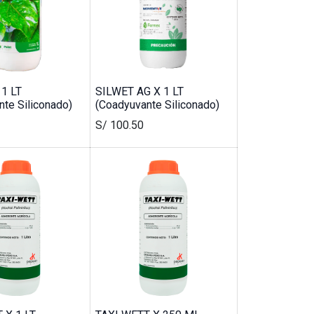
 1 LT
SILWET AG X 1 LT
te Siliconado)
(Coadyuvante Siliconado)
S/
100.50
Cotizar por WhatsApp
Comprobantes electrónicos
s
Verifica tu comprobante electrónico
Consulta tus comprobantes
emitidos.