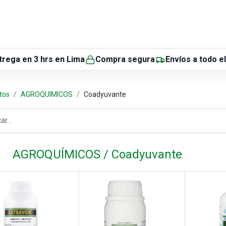
NDA
INICIO
SUCURSALES
ENTREGA
CONTÁCTENOS
QUIÉNES
trega en 3 hrs
en Lima
Compra segura
Envíos
a todo e
tos
AGROQUIMICOS
Coadyuvante
AGROQUÍMICOS / Coadyuvante