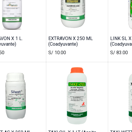
VON X 1 L.
EXTRAVON X 250 ML
LINK SL X
yuvante)
(Coadyuvante)
(Coadyuvan
50
S/
10.00
S/
83.00
r precio.
acto
Medios de Pago
tacto@nutriferza.com
Transferencias, Yape y tarjeta
ctenos