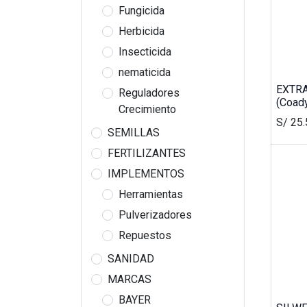
Fungicida
Herbicida
Insecticida
nematicida
EXTRA
Reguladores
(Coad
Crecimiento
S/
25.
¿Compras por volumen?
SEMILLAS
Escríbenos por WhatsApp para obtener un mejo
FERTILIZANTES
IMPLEMENTOS
Enlaces útiles
Cont
Herramientas
Inicio
con
Pulverizadores
Nosotros
Contá
Repuestos
SANIDAD
MARCAS
BAYER