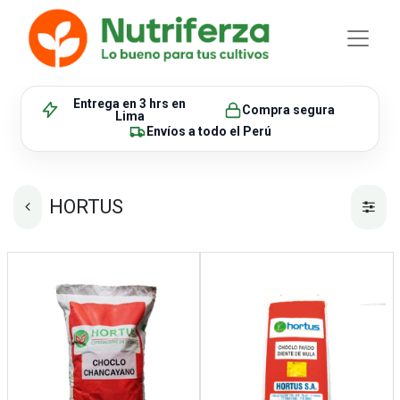
Entrega en 3 hrs
en
Compra segura
Lima
Envíos
a todo el Perú
HORTUS