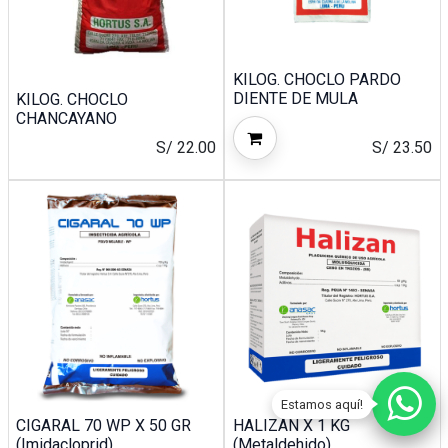
KILOG. CHOCLO PARDO
DIENTE DE MULA
KILOG. CHOCLO
CHANCAYANO
S/
22.00
S/
23.50
Estamos aquí!
CIGARAL 70 WP X 50 GR
HALIZAN X 1 KG
(Imidacloprid)
(Metaldehido)