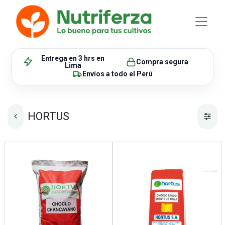
Entrega en 3 hrs
en
Compra segura
Lima
Envíos
a todo el Perú
HORTUS