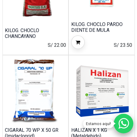
KILOG. CHOCLO PARDO
DIENTE DE MULA
KILOG. CHOCLO
CHANCAYANO
S/
22.00
S/
23.50
Estamos aquí!
CIGARAL 70 WP X 50 GR
HALIZAN X 1 KG
(Imidacloprid)
(Metaldehido)