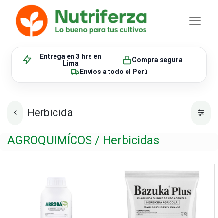
Entrega en 3 hrs
en
Compra segura
Lima
Envíos
a todo el Perú
Herbicida
AGROQUIMÍCOS / Herbicidas