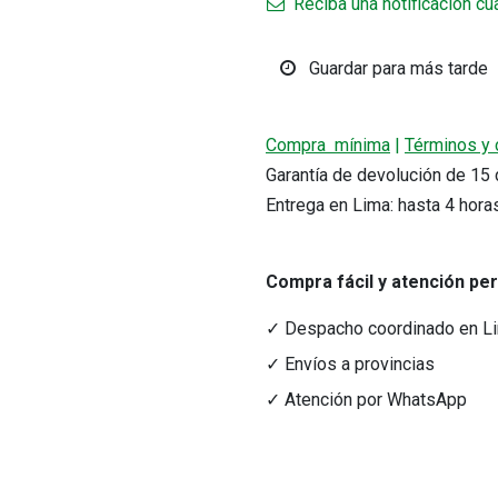
Reciba una notificación cu
Guardar para más tarde
Compra mínima
|
Términos y 
Garantía de devolución de 1
Entrega en Lima: hasta 4 hora
r precio.
Compra fácil y atención pe
acto
Medios de Pago
tacto@nutriferza.com
Transferencias, Yape y tarjeta
✓ Despacho coordinado en L
ctenos
✓ Envíos a provincias
✓ Atención por WhatsApp