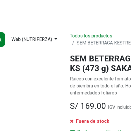
NDA
INICIO
SUCURSALES
ENTREGA
CONTÁCTENOS
QUIÉNES
Todos los productos
Web (NUTRIFERZA)
SEM BETERRAGA KESTREL
SEM BETERRAG
KS (473 g) SAK
Raíces con excelente formato, 
de siembra en todo el año. Ho
enfermedades foliares
S/
169.00
IGV incluid
Fuera de stock