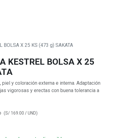
0
 SOMOS
 BOLSA X 25 KS (473 g) SAKATA
A KESTREL BOLSA X 25
ATA
piel y coloración externa e interna. Adaptación
jas vigorosas y erectas con buena tolerancia a
o
(
S/
169.00
/
UND
)