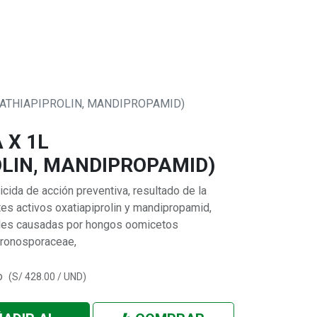
0
 SOMOS
XATHIAPIPROLIN, MANDIPROPAMID)
 X 1L
LIN, MANDIPROPAMID)
da de acción preventiva, resultado de la
es activos oxatiapiprolin y mandipropamid,
ades causadas por hongos oomicetos
eronosporaceae,
o
(
S/
428.00
/
UND
)