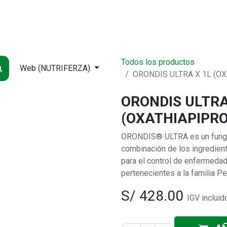
NDA
INICIO
SUCURSALES
ENTREGA
CONTÁCTENOS
QUIÉNES
Todos los productos
Web (NUTRIFERZA)
ORONDIS ULTRA X 1L (O
ORONDIS ULTRA
(OXATHIAPIPRO
ORONDIS® ULTRA es un fungici
combinación de los ingredient
para el control de enfermed
pertenecientes a la familia P
S/
428.00
IGV incluid