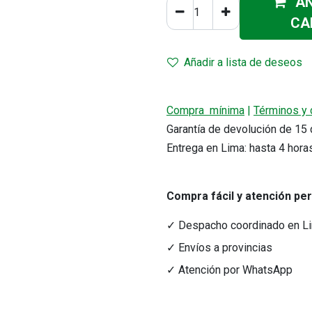
AÑ
CA
Añadir a lista de deseos
Compra mínima
|
Términos y 
Garantía de devolución de 1
Entrega en Lima: hasta 4 hora
r precio.
acto
Medios de Pago
Compra fácil y atención pe
tacto@nutriferza.com
Transferencias, Yape y tarjeta
ctenos
✓ Despacho coordinado en L
✓ Envíos a provincias
✓ Atención por WhatsApp