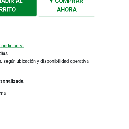
ADIR AL
COMPRAR
RRITO
AHORA
condiciones
5 días.
Cotizar por WhatsApp
s, según ubicación y disponibilidad operativa.
Comprobantes electrónicos
rsonalizada
.
s
Verifica tu comprobante electrónico
Consulta tus comprobantes
ima
emitidos.