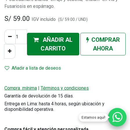
Fusariosis en espárrago.
S/
59.00
IGV incluido
(
S/
59.00
/
UND
)
AÑADIR AL
COMPRAR
CA
RRITO
AHORA
Añadir a lista de deseos
Compra mínima
|
Términos y condiciones
Garantía de devolución de 15 días.
Entrega en Lima: hasta 4 horas, según ubicación y
disponibilidad operativa.
Estamos aquí!
Compra fácil y atención personalizada
.