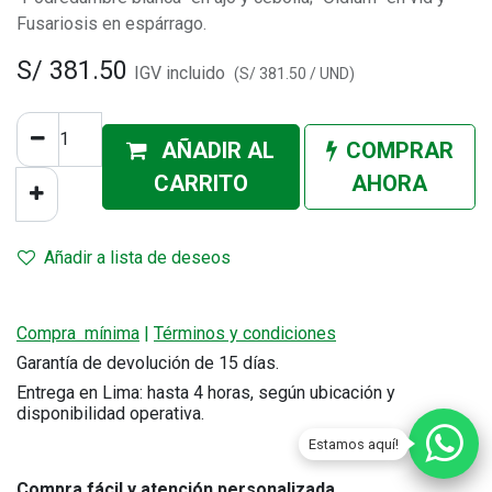
Fusariosis en espárrago.
S/
381.50
IGV incluido
(
S/
381.50
/
UND
)
AÑADIR AL
COMPRAR
CA
RRITO
AHORA
Añadir a lista de deseos
Compra mínima
|
Términos y condiciones
Garantía de devolución de 15 días.
Entrega en Lima: hasta 4 horas, según ubicación y
disponibilidad operativa.
Estamos aquí!
Compra fácil y atención personalizada
.