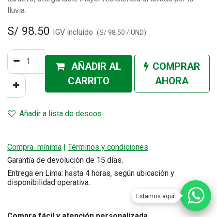
lluvia.
S/
98.50
IGV incluido
(
S/
98.50
/
UND
)
AÑADIR AL
COMPRAR
CA
RRITO
AHORA
Añadir a lista de deseos
Compra mínima
|
Términos y condiciones
Garantía de devolución de 15 días.
Entrega en Lima: hasta 4 horas, según ubicación y
disponibilidad operativa.
Estamos aquí!
Compra fácil y atención personalizada
.