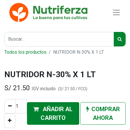
Todos los productos
NUTRIDOR N-30% X 1 LT
NUTRIDOR N-30% X 1 LT
S/
21.50
IGV incluido
(
S/
21.50
/
FCO
)
AÑADIR AL
COMPRAR
CA
RRITO
AHORA