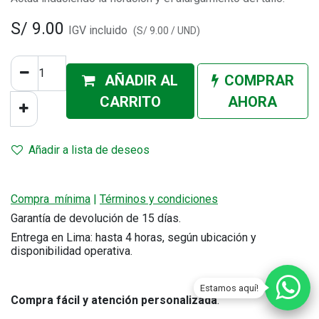
S/
9.00
IGV incluido
(
S/
9.00
/
UND
)
AÑADIR AL
COMPRAR
CA
RRITO
AHORA
Añadir a lista de deseos
Compra mínima
|
Términos y condiciones
Garantía de devolución de 15 días.
Entrega en Lima: hasta 4 horas, según ubicación y
disponibilidad operativa.
Estamos aquí!
Compra fácil y atención personalizada
.