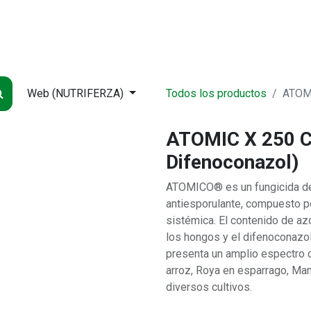
NDA
INICIO
SUCURSALES
ENTREGA
CONTÁCTENOS
QUIÉNES
Web (NUTRIFERZA)
Todos los productos
ATOMI
ATOMIC X 250 CC
Difenoconazol)
ATOMICO® es un fungicida de t
antiesporulante, compuesto po
sistémica. El contenido de azo
los hongos y el difenoconazo
presenta un amplio espectro 
arroz, Roya en esparrago, Man
diversos cultivos.