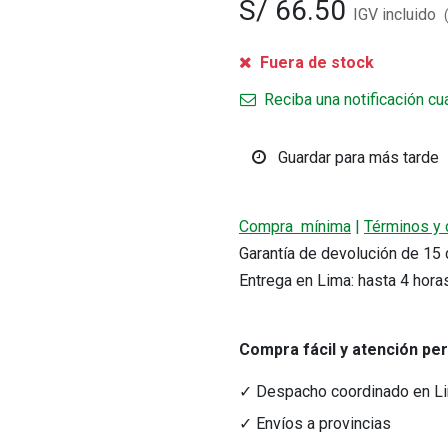
S/
66.50
IGV incluido
Fuera de stock
Reciba una notificación cu
Guardar para más tarde
r precio.
Compra mínima
|
Términos y 
Garantía de devolución de 1
acto
Medios de Pago
Entrega en Lima: hasta 4 hora
tacto@nutriferza.com
Transferencias, Yape y tarjeta
ctenos
Compra fácil y atención pe
✓ Despacho coordinado en L
✓ Envíos a provincias