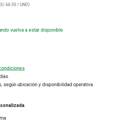
(
S/
66.50
/
UND
)
ando vuelva a estar disponible
Cotizar por WhatsApp
condiciones
5 días.
Comprobantes electrónicos
s, según ubicación y disponibilidad operativa.
s
Verifica tu comprobante electrónico
Consulta tus comprobantes
emitidos.
rsonalizada
.
ima