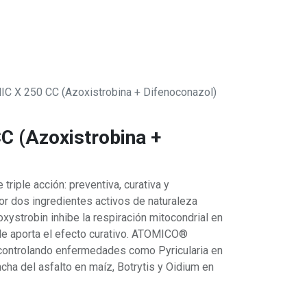
0
 SOMOS
C X 250 CC (Azoxistrobina + Difenoconazol)
 (Azoxistrobina +
riple acción: preventiva, curativa y
r dos ingredientes activos de naturaleza
xystrobin inhibe la respiración mitocondrial en
le aporta el efecto curativo. ATOMICO®
controlando enfermedades como Pyricularia en
cha del asfalto en maíz, Botrytis y Oidium en