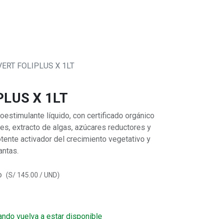
0
 SOMOS
ERT FOLIPLUS X 1LT
LUS X 1LT
timulante líquido, con certificado orgánico
es, extracto de algas, azúcares reductores y
otente activador del crecimiento vegetativo y
antas.
o
(
S/
145.00
/
UND
)
ando vuelva a estar disponible