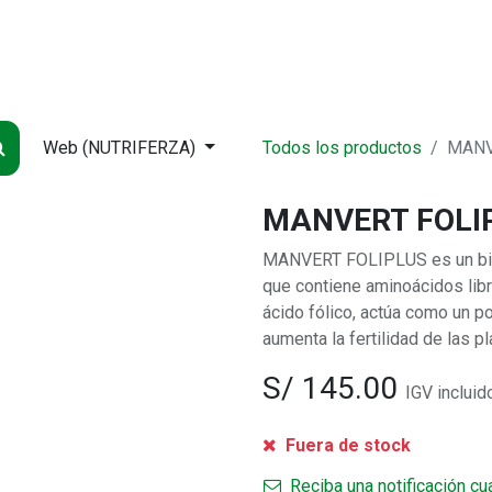
NDA
INICIO
SUCURSALES
ENTREGA
CONTÁCTENOS
QUIÉNES
Web (NUTRIFERZA)
Todos los productos
MANV
MANVERT FOLIP
MANVERT FOLIPLUS es un bioes
que contiene aminoácidos libr
ácido fólico, actúa como un p
aumenta la fertilidad de las pl
S/
145.00
IGV incluid
Fuera de stock
Reciba una notificación cu