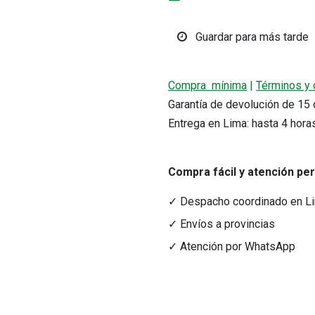
Guardar para más tarde
Compra mínima
|
Términos y 
Garantía de devolución de 1
Entrega en Lima: hasta 4 hora
r precio.
Compra fácil y atención pe
acto
Medios de Pago
✓ Despacho coordinado en L
tacto@nutriferza.com
Transferencias, Yape y tarjeta
ctenos
✓ Envíos a provincias
✓ Atención por WhatsApp