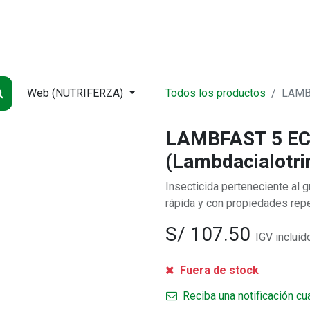
NDA
INICIO
SUCURSALES
ENTREGA
CONTÁCTENOS
QUIÉNES
Web (NUTRIFERZA)
Todos los productos
LAMBF
LAMBFAST 5 EC 
(Lambdacialotri
Insecticida perteneciente al g
rápida y con propiedades rep
S/
107.50
IGV incluid
Fuera de stock
Reciba una notificación cu