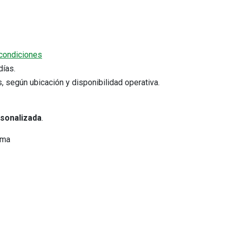
condiciones
5 días.
s, según ubicación y disponibilidad operativa.
Cotizar por WhatsApp
rsonalizada
.
Comprobantes electrónicos
ima
s
Verifica tu comprobante electrónico
Consulta tus comprobantes
emitidos.