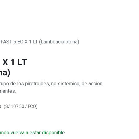
0
 SOMOS
AST 5 EC X 1 LT (Lambdacialotrina)
X 1 LT
na)
rupo de los piretroides, no sistémico, de acción
elentes.
o
(
S/
107.50
/
FCO
)
ando vuelva a estar disponible