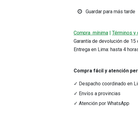
Guardar para más tarde
Compra mínima
|
Términos y 
Garantía de devolución de 1
Entrega en Lima: hasta 4 hora
r precio.
Compra fácil y atención pe
acto
Medios de Pago
✓ Despacho coordinado en L
tacto@nutriferza.com
Transferencias, Yape y tarjeta
✓ Envíos a provincias
ctenos
✓ Atención por WhatsApp