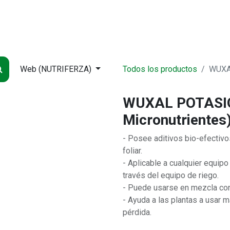
NDA
INICIO
SUCURSALES
ENTREGA
CONTÁCTENOS
QUIÉNES
Web (NUTRIFERZA)
Todos los productos
WUXAL
WUXAL POTASIO 
Micronutrientes
- Posee aditivos bio-efectivos
foliar.
- Aplicable a cualquier equipo
través del equipo de riego.
- Puede usarse en mezcla co
- Ayuda a las plantas a usar m
pérdida.