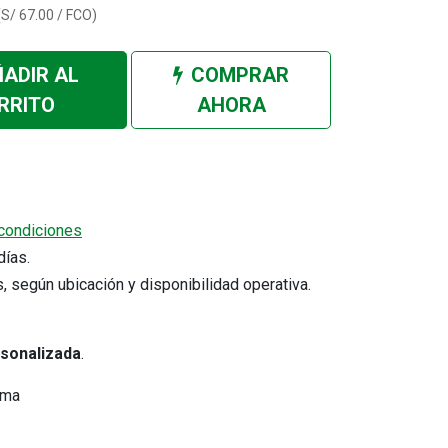
(
S/
67.00
/
FCO
)
ADIR AL
COMPRAR
RRITO
AHORA
Cotizar por WhatsApp
condiciones
5 días.
Comprobantes electrónicos
s, según ubicación y disponibilidad operativa.
s
Verifica tu comprobante electrónico
Consulta tus comprobantes
emitidos.
rsonalizada
.
ima