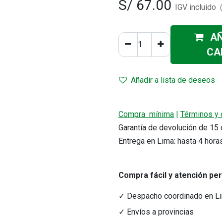
S/
67.00
IGV incluido
AÑ
CA
Añadir a lista de deseos
r precio.
Compra mínima
|
Términos y 
Garantía de devolución de 1
acto
Medios de Pago
Entrega en Lima: hasta 4 hora
tacto@nutriferza.com
Transferencias, Yape y tarjeta
ctenos
Compra fácil y atención pe
✓ Despacho coordinado en L
✓ Envíos a provincias