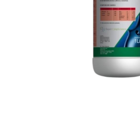
¿Compras por volumen?
Escríbenos por WhatsApp para obtener un mejo
Enlaces útiles
Cont
Inicio
con
Nosotros
Contá