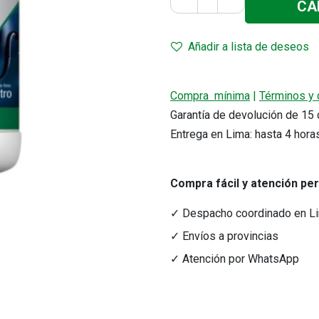
CA
Añadir a lista de deseos
Compra mínima
|
Términos y 
Garantía de devolución de 1
Entrega en Lima: hasta 4 hora
r precio.
Compra fácil y atención pe
acto
Medios de Pago
tacto@nutriferza.com
Transferencias, Yape y tarjeta
✓ Despacho coordinado en L
ctenos
✓ Envíos a provincias
✓ Atención por WhatsApp