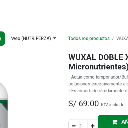
NDA
INICIO
SUCURSALES
ENTREGA
CONTÁCTENOS
QUIÉNES
Web (NUTRIFERZA)
Todos los productos
WUXAL
WUXAL DOBLE X 
Micronutrientes
- Actúa como tamponador/Buff
soluciones excesivamente alc
- Es absorbido rápidamente de
S/
69.00
IGV incluido
AÑ