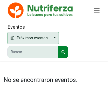
Eventos
Próximos eventos
No se encontraron eventos.