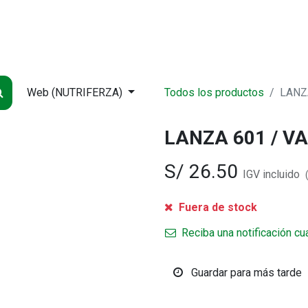
NDA
INICIO
SUCURSALES
ENTREGA
CONTÁCTENOS
QUIÉNES
Web (NUTRIFERZA)
Todos los productos
LANZ
LANZA 601 / V
S/
26.50
IGV incluido
Fuera de stock
Reciba una notificación cu
Guardar para más tarde