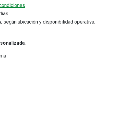
condiciones
5 días.
s, según ubicación y disponibilidad operativa.
rsonalizada
.
ima