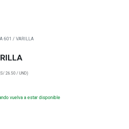
0
 SOMOS
A 601 / VARILLA
ARILLA
(
S/
26.50
/
UND
)
ando vuelva a estar disponible