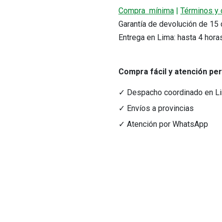
Compra mínima
|
Términos y 
Garantía de devolución de 1
Entrega en Lima: hasta 4 hora
Compra fácil y atención pe
✓ Despacho coordinado en L
r precio.
✓ Envíos a provincias
✓ Atención por WhatsApp
acto
Medios de Pago
tacto@nutriferza.com
Transferencias, Yape y tarjeta
ctenos