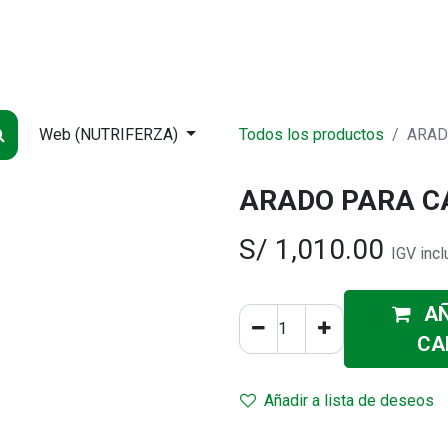
NDA
INICIO
SUCURSALES
ENTREGA
CONTÁCTENOS
QUIÉNES
Web (NUTRIFERZA)
Todos los productos
ARAD
ARADO PARA C
S/
1,010.00
IGV incl
AÑ
CA
Añadir a lista de deseos