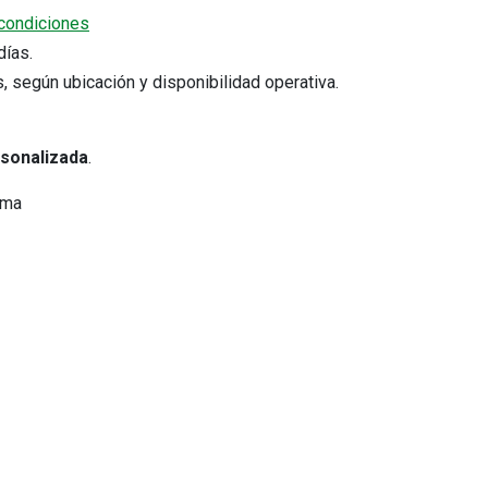
condiciones
5 días.
s, según ubicación y disponibilidad operativa.
rsonalizada
.
ima
Cotizar por WhatsApp
Comprobantes electrónicos
s
Verifica tu comprobante electrónico
Consulta tus comprobantes
emitidos.