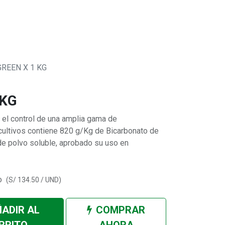
0
 SOMOS
GREEN X 1 KG
 KG
a el control de una amplia gama de
ultivos contiene 820 g/Kg de Bicarbonato de
de polvo soluble, aprobado su uso en
o
(
S/
134.50
/
UND
)
ADIR AL
COMPRAR