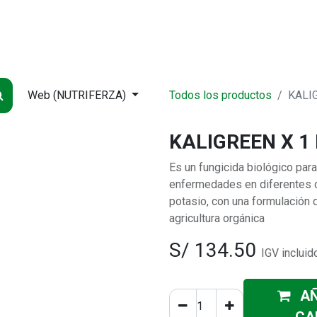
NDA
INICIO
SUCURSALES
ENTREGA
CONTÁCTENOS
QUIÉNES
Web (NUTRIFERZA)
Todos los productos
KALI
KALIGREEN X 1
Es un fungicida biológico par
enfermedades en diferentes c
potasio, con una formulación 
agricultura orgánica
S/
134.50
IGV incluid
AÑ