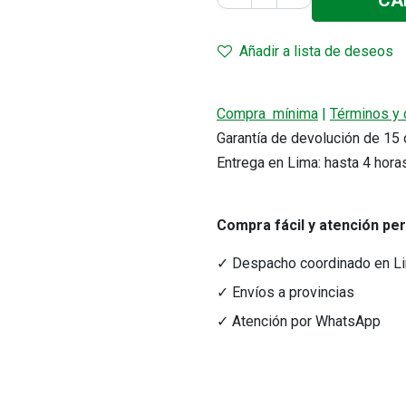
CA
Añadir a lista de deseos
Compra mínima
|
Términos y 
Garantía de devolución de 1
Entrega en Lima: hasta 4 hora
r precio.
Compra fácil y atención pe
acto
Medios de Pago
tacto@nutriferza.com
Transferencias, Yape y tarjeta
✓ Despacho coordinado en L
ctenos
✓ Envíos a provincias
✓ Atención por WhatsApp