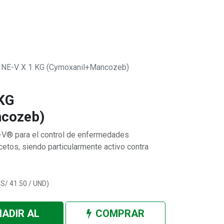
0
 SOMOS
NE-V X 1 KG (Cymoxanil+Mancozeb)
KG
cozeb)
V® para el control de enfermedades
tos, siendo particularmente activo contra
(
S/
41.50
/
UND
)
ADIR AL
COMPRAR