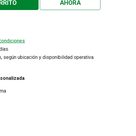
RRITO
AHORA
condiciones
5 días.
s, según ubicación y disponibilidad operativa.
rsonalizada
.
ima