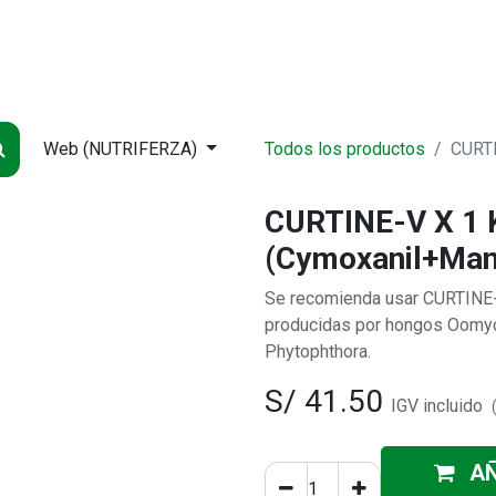
NDA
INICIO
SUCURSALES
ENTREGA
CONTÁCTENOS
QUIÉNES
Web (NUTRIFERZA)
Todos los productos
CURTI
CURTINE-V X 1 
(Cymoxanil+Man
Se recomienda usar CURTINE-
producidas por hongos Oomyce
Phytophthora.
S/
41.50
IGV incluido
AÑ