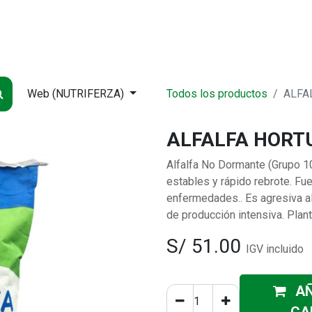
NDA
INICIO
SUCURSALES
ENTREGA
CONTÁCTENOS
QUIÉNES
Web (NUTRIFERZA)
Todos los productos
ALFA
ALFALFA HORTU
Alfalfa No Dormante (Grupo 10
estables y rápido rebrote. Fu
enfermedades.. Es agresiva a
de producción intensiva. Plant
S/
51.00
IGV incluido
AÑ