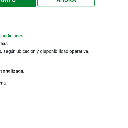
RRITO
AHORA
condiciones
5 días.
s, según ubicación y disponibilidad operativa.
rsonalizada
.
ima