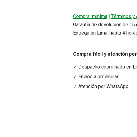
Compra mínima
|
Términos y 
Garantía de devolución de 1
Entrega en Lima: hasta 4 hora
Compra fácil y atención pe
r precio.
✓ Despacho coordinado en L
✓ Envíos a provincias
acto
Medios de Pago
✓ Atención por WhatsApp
tacto@nutriferza.com
Transferencias, Yape y tarjeta
ctenos