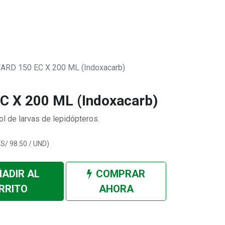
0
 SOMOS
RD 150 EC X 200 ML (Indoxacarb)
 X 200 ML (Indoxacarb)
ol de larvas de lepidópteros.
(
S/
98.50
/
UND
)
ADIR AL
COMPRAR
RRITO
AHORA