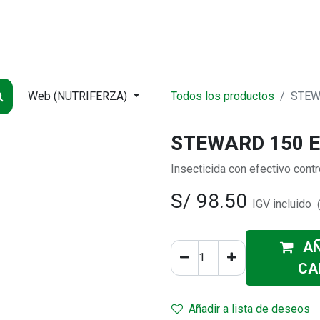
NDA
INICIO
SUCURSALES
ENTREGA
CONTÁCTENOS
QUIÉNES
Web (NUTRIFERZA)
Todos los productos
STEWA
STEWARD 150 EC
Insecticida con efectivo contr
S/
98.50
IGV incluido
AÑ
CA
Añadir a lista de deseos