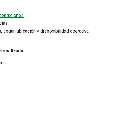
condiciones
5 días.
s, según ubicación y disponibilidad operativa.
rsonalizada
.
Cotizar por WhatsApp
ima
Comprobantes electrónicos
s
Verifica tu comprobante electrónico
Consulta tus comprobantes
emitidos.