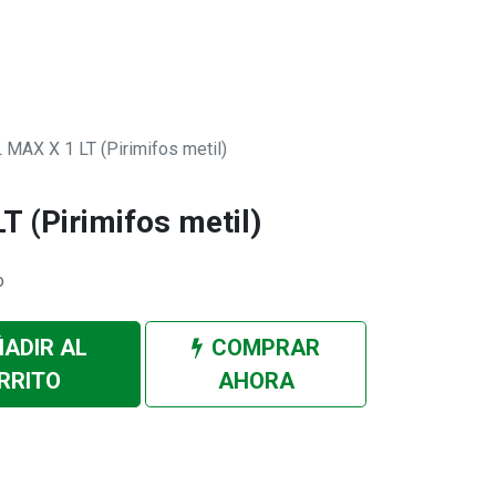
0
 SOMOS
 MAX X 1 LT (Pirimifos metil)
T (Pirimifos metil)
o
ADIR AL
COMPRAR
RRITO
AHORA