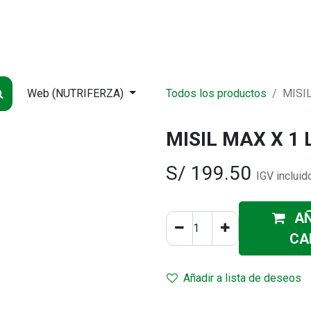
NDA
INICIO
SUCURSALES
ENTREGA
CONTÁCTENOS
QUIÉNES
Web (NUTRIFERZA)
Todos los productos
MISIL
MISIL MAX X 1 L
S/
199.50
IGV incluid
AÑ
CA
Añadir a lista de deseos