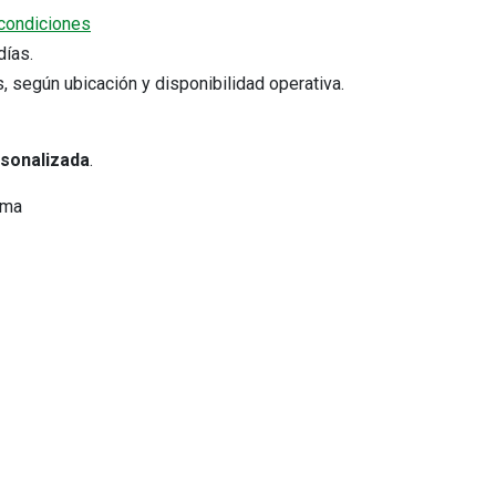
condiciones
5 días.
s, según ubicación y disponibilidad operativa.
rsonalizada
.
ima